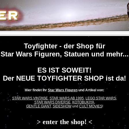
Toyfighter - der Shop für
Star Wars Figuren, Statuen und mehr...
ES IST SOWEIT!
Der NEUE TOYFIGHTER SHOP ist da!
Hier findet Ihr
Star Wars Figuren
und Artikel von:
STAR WARS VINTAGE
,
STAR WARS AB 1995
,
LEGO STAR WARS
,
STAR WARS DIVERSE
,
KOTOBUKIYA
,
GENTLE GIANT
,
SIDESHOW
und
CULT MOVIES
!
> enter the shop! <